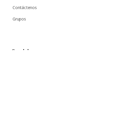
Contáctenos
Grupos
Servicios
Comercio
Ayuda
Suscripción al boletín de noticias
Inscríbase aquí para recibir periódicamente noticias y
anuncios sobre Chant Now.