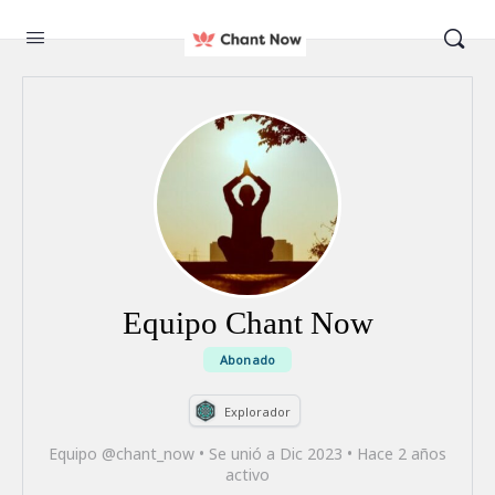
Equipo Chant Now
Abonado
Explorador
Equipo @chant_now
•
Se unió a Dic 2023
•
Hace 2 años
activo