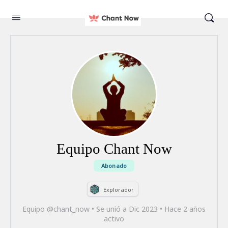
Equipo Chant Now
Abonado
Explorador
Equipo @chant_now
•
Se unió a Dic 2023
•
Hace 2 años
activo