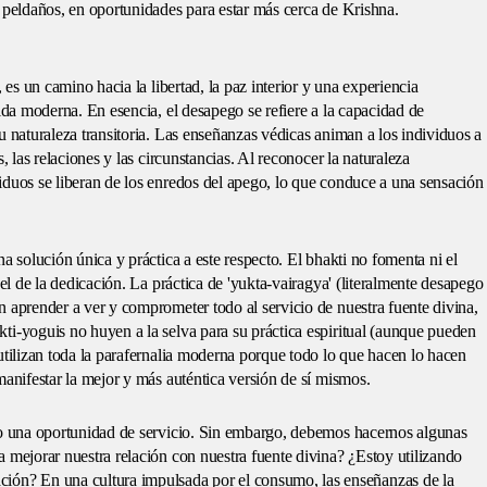
 peldaños, en oportunidades para estar más cerca de Krishna.
 es un camino hacia la libertad, la paz interior y una experiencia
vida moderna. En esencia, el desapego se refiere a la capacidad de
u naturaleza transitoria. Las enseñanzas védicas animan a los individuos a
, las relaciones y las circunstancias. Al reconocer la naturaleza
iduos se liberan de los enredos del apego, lo que conduce a una sensación
a solución única y práctica a este respecto. El bhakti no fomenta ni el
 el de la dedicación. La práctica de 'yukta-vairagya' (literalmente desapego
 aprender a ver y comprometer todo al servicio de nuestra fuente divina,
ti-yoguis no huyen a la selva para su práctica espiritual (aunque pueden
utilizan toda la parafernalia moderna porque todo lo que hacen lo hacen
manifestar la mejor y más auténtica versión de sí mismos.
no una oportunidad de servicio. Sin embargo, debemos hacernos algunas
 mejorar nuestra relación con nuestra fuente divina? ¿Estoy utilizando
n? En una cultura impulsada por el consumo, las enseñanzas de la