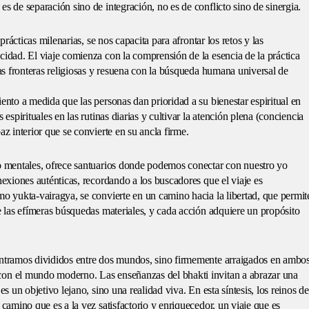
s de separación sino de integración, no es de conflicto sino de sinergia.
 prácticas milenarias, se nos capacita para afrontar los retos y las
cidad. El viaje comienza con la comprensión de la esencia de la práctica
las fronteras religiosas y resuena con la búsqueda humana universal de
ento a medida que las personas dan prioridad a su bienestar espiritual en
 espirituales en las rutinas diarias y cultivar la atención plena (conciencia
az interior que se convierte en su ancla firme.
 o mentales, ofrece santuarios donde podemos conectar con nuestro yo
nexiones auténticas, recordando a los buscadores que el viaje es
mo yukta-vairagya, se convierte en un camino hacia la libertad, que permit
de las efímeras búsquedas materiales, y cada acción adquiere un propósito
ontramos divididos entre dos mundos, sino firmemente arraigados en ambos
con el mundo moderno. Las enseñanzas del bhakti invitan a abrazar una
es un objetivo lejano, sino una realidad viva. En esta síntesis, los reinos de
 camino que es a la vez satisfactorio y enriquecedor, un viaje que es