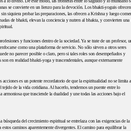
os a lo divino. De este modo, las fronteras entre lo sagrado y lo mundano s
ianas se convierte en un lienzo para la devoción. Los bhakti-yoguis ofrece
sin siquiera probar las preparaciones, las ofrecen a Krishna y luego come
nadas de bhakti, elevan la conciencia y nutren al bhakta, y convierten una
iritual.
profesiones y funciones dentro de la sociedad. Ya se trate de un profesor, u
enfocarse como una plataforma de servicio. No sólo sirven a otros seres
ede no parecer posible o claro, pero si tales roles son desempeñados y
es son en realidad bhakti-yoga y trascendentales, aunque externamente
 acciones es un potente recordatorio de que la espiritualidad no se limita 
l tejido de la vida cotidiana. Al hacerlo, tendemos un puente entre lo
a armoniosa que trasciende la dualidad y une todas las acciones bajo el
a búsqueda del crecimiento espiritual se entrelaza con las exigencias de la
 estos caminos aparentemente divergentes. El camino para equilibrar la