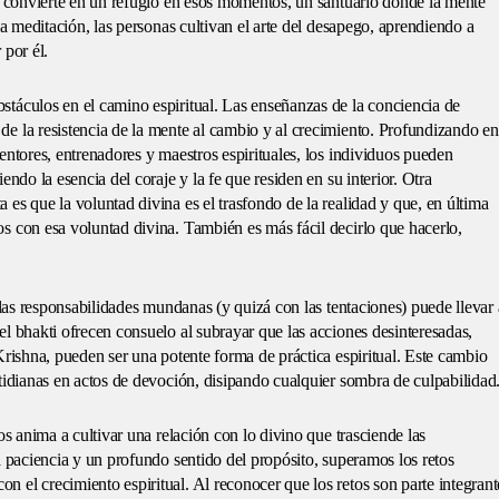
se convierte en un refugio en esos momentos, un santuario donde la mente
la meditación, las personas cultivan el arte del desapego, aprendiendo a
 por él.
táculos en el camino espiritual. Las enseñanzas de la conciencia de
e la resistencia de la mente al cambio y al crecimiento. Profundizando en
entores, entrenadores y maestros espirituales, los individuos pueden
ndo la esencia del coraje y la fe que residen en su interior. Otra
es que la voluntad divina es el trasfondo de la realidad y que, en última
s con esa voluntad divina. También es más fácil decirlo que hacerlo,
 las responsabilidades mundanas (y quizá con las tentaciones) puede llevar 
l bhakti ofrecen consuelo al subrayar que las acciones desinteresadas,
Krishna, pueden ser una potente forma de práctica espiritual. Este cambio
tidianas en actos de devoción, disipando cualquier sombra de culpabilidad
os anima a cultivar una relación con lo divino que trasciende las
a paciencia y un profundo sentido del propósito, superamos los retos
 el crecimiento espiritual. Al reconocer que los retos son parte integrant