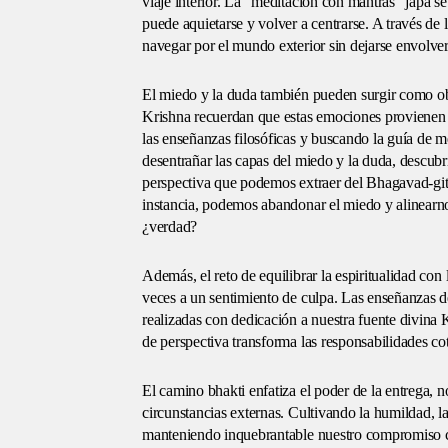
viaje interior. La "meditación con mantras" japa 
puede aquietarse y volver a centrarse. A través de 
navegar por el mundo exterior sin dejarse envolver
El miedo y la duda también pueden surgir como obs
Krishna recuerdan que estas emociones provienen d
las enseñanzas filosóficas y buscando la guía de m
desentrañar las capas del miedo y la duda, descubrie
perspectiva que podemos extraer del Bhagavad-gita 
instancia, podemos abandonar el miedo y alinearno
¿verdad?
Además, el reto de equilibrar la espiritualidad con
veces a un sentimiento de culpa. Las enseñanzas de
realizadas con dedicación a nuestra fuente divina 
de perspectiva transforma las responsabilidades co
El camino bhakti enfatiza el poder de la entrega, n
circunstancias externas. Cultivando la humildad, l
manteniendo inquebrantable nuestro compromiso con