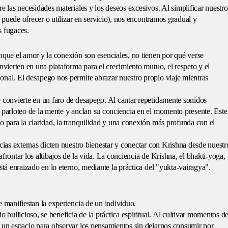
e las necesidades materiales y los deseos excesivos. Al simplificar nuestro
e puede ofrecer o utilizar en servicio), nos encontramos gradual y
s fugaces.
nque el amor y la conexión son esenciales, no tienen por qué verse
nvierten en una plataforma para el crecimiento mutuo, el respeto y el
onal. El desapego nos permite abrazar nuestro propio viaje mientras
e convierte en un faro de desapego. Al cantar repetidamente sonidos
 parloteo de la mente y anclan su conciencia en el momento presente. Este
o para la claridad, la tranquilidad y una conexión más profunda con el
ncias externas dicten nuestro bienestar y conectar con Krishna desde nuestr
frontar los altibajos de la vida. La conciencia de Krishna, el bhakti-yoga,
stá enraizado en lo eterno, mediante la práctica del "yukta-vairagya".
e manifiestan la experiencia de un individuo.
ullicioso, se beneficia de la práctica espiritual. Al cultivar momentos d
s un espacio para observar los pensamientos sin dejarnos consumir por