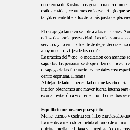
conciencia de Krishna nos guían para discernir entr
estilo de vida y centrarnos en lo esencial (lo que s
tangiblemente liberados de la búsqueda de placere
El desapego también se aplica a las relaciones. Au
eclipsados por la posesividad. Las relaciones se co
servicio, y no en una fuente de dependencia emoci
apoyamos los viajes de los demás.
La práctica del "japa" o meditación con mantras s
sagrados, las personas se desprenden del incesante
desapego de las fluctuaciones mentales crea espaci
centro espiritual, Krishna.
Al dejar de lado la necesidad de que las circunsta
interior, obtenemos una mayor fuerza interna para a
es una invitación a vivir en el mundo mientras se e
Equilibrio mente-cuerpo-espíritu
Mente, cuerpo y espíritu son hilos entrelazados qu
La mente, a menudo sometida al ruido de un mundo b
quietud, mediante la japa y la meditación, creamo