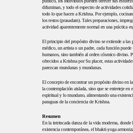
público, los individuos pueden ofrecer sus esfuerz
difuminan, y todo el espectro de actividades cotid
todo lo que hacen a Krishna. Por ejemplo, cocinan 
los restos (prasadam). Tales preparaciones, impreg
actividad aparentemente normal en una práctica esp
El principio del propósito divino se extiende a las 
médico, un artista o un padre, cada función puede 
humanos, sino también al orden cósmico divino. Pu
ofrecidos a Krishna por Su placer, estas actividad
parezcan mundanas y mundanas.
El concepto de encontrar un propósito divino en las
la contemplación aislada, sino que se entreteje en e
espiritual y lo mundano, alimentando una existenci
paraguas de la conciencia de Krishna.
Resumen
En la intrincada danza de la vida moderna, donde l
existencia contemporánea, el bhakti-yoga armoniza