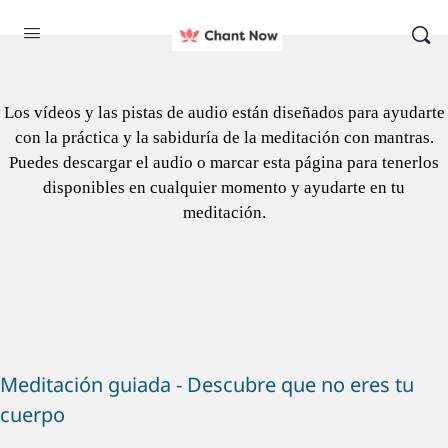
Meditación guiada
Para ayudarte a iniciarte en la meditación con mantras, hemos
elaborado unas sencillas meditaciones guiadas que puedes escuchar y
Los vídeos y las pistas de audio están diseñados para ayudarte
seguir.
con la práctica y la sabiduría de la meditación con mantras.
Puedes descargar el audio o marcar esta página para tenerlos
disponibles en cualquier momento y ayudarte en tu
meditación.
Meditación guiada - Descubre que no eres tu
cuerpo