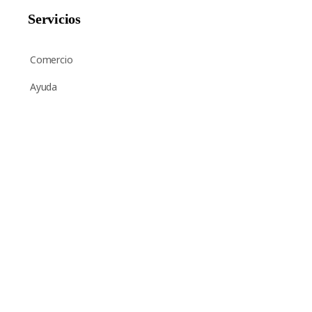
Servicios
Comercio
Ayuda
Suscripción al boletín de noticias
Inscríbase aquí para recibir periódicamente noticias y
anuncios sobre Chant Now.
Enviar